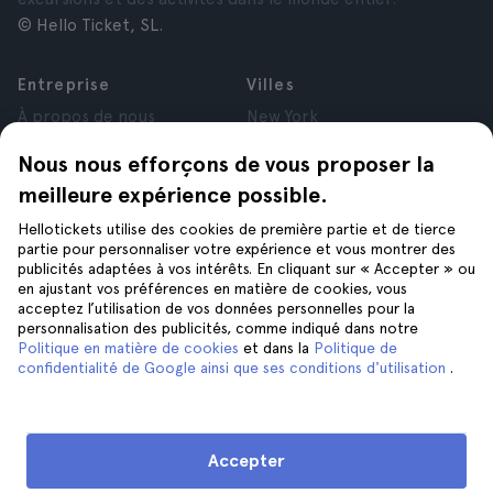
© Hello Ticket, SL.
Entreprise
Villes
À propos de nous
New York
Offres d’emploi
Rome
Nous nous efforçons de vous proposer la
Affiliés
Paris
meilleure expérience possible.
Avis
Londres
Confidentialité
Grenade
Hellotickets utilise des cookies de première partie et de tierce
Conditions générales
Cracovie
partie pour personnaliser votre expérience et vous montrer des
publicités adaptées à vos intérêts. En cliquant sur « Accepter » ou
Mentions Légales
Tenerife
en ajustant vos préférences en matière de cookies, vous
Cookies
acceptez l’utilisation de vos données personnelles pour la
personnalisation des publicités, comme indiqué dans notre
Politique en matière de cookies
et dans la
Politique de
Aide
Suivez-nous sur
confidentialité de Google ainsi que ses conditions d'utilisation
.
Aide
Nous contacter
Accepter