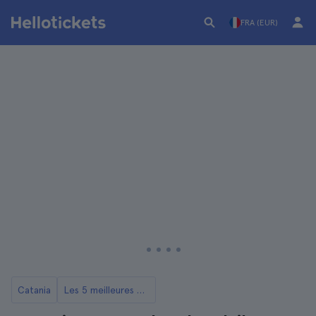
FRA (EUR)
Catania
Les 5 meilleures excursions vers l'Etna depuis Catane