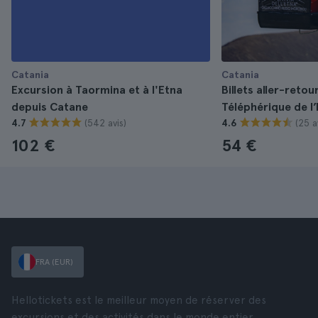
Catania
Catania
Excursion à Taormina et à l'Etna
Billets aller-retou
depuis Catane
Téléphérique de l
(542 avis)
(25 a
4.7
4.6
102 €
54 €
FRA (EUR)
Hellotickets est le meilleur moyen de réserver des
excursions et des activités dans le monde entier.