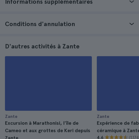
Informations supplémentaires
Conditions d'annulation
D'autres activités à Zante
Zante
Zante
Excursion à Marathonisi, l'île de
Expérience de fab
Cameo et aux grottes de Keri depuis
céramique à Zant
(1.174
Zante
4.6