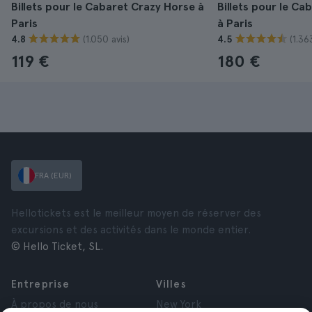
Billets pour le Cabaret Crazy Horse à
Billets pour le Ca
Paris
à Paris
(1.050 avis)
(1.36
4.8
4.5
119 €
180 €
FRA (EUR)
Hellotickets est le meilleur moyen de réserver des
excursions et des activités dans le monde entier.
© Hello Ticket, SL.
Entreprise
Villes
À propos de nous
New York