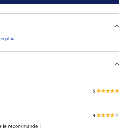
re plus
5
4
Je le recommande !