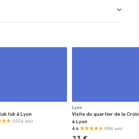
Lyon
tuk tuk à Lyon
Visite du quartier de la Cro
(1.034 avis)
à Lyon
(984 avis)
4.6
23 €