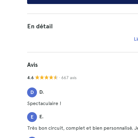
En détail
Li
Avis
· 667 avis
4.6
D.
D
Spectaculaire !
E.
E
Très bon circuit, complet et bien personnalisé. 