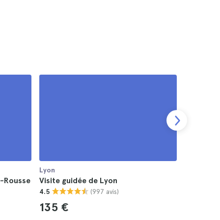
Lyon
Lyon
ix-Rousse
Visite guidée de Lyon
Billets p
(997 avis)
4.5
4.6
135 €
20 €