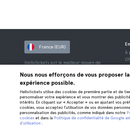
En
France (EUR)
À 
Of
Hellotickets est le meilleur moyen de
Af
réserver des excursions et des activités
Av
Nous nous efforçons de vous proposer la
dans le monde entier.
Co
expérience possible.
© Hello Ticket, SL.
Co
Hellotickets utilise des cookies de première partie et de tie
Me
personnaliser votre expérience et vous montrer des publicit
Co
intérêts. En cliquant sur « Accepter » ou en ajustant vos pr
cookies, vous acceptez l’utilisation de vos données personne
personnalisation des publicités, comme indiqué dans notre
P
cookies
et dans la
Politique de confidentialité de Google ain
d'utilisation
.