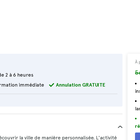
À 
5
de 2 à 6 heures
irmation immédiate
Annulation GRATUITE
i
la
ré
ouvrir la ville de manière personnalisée. L'activité