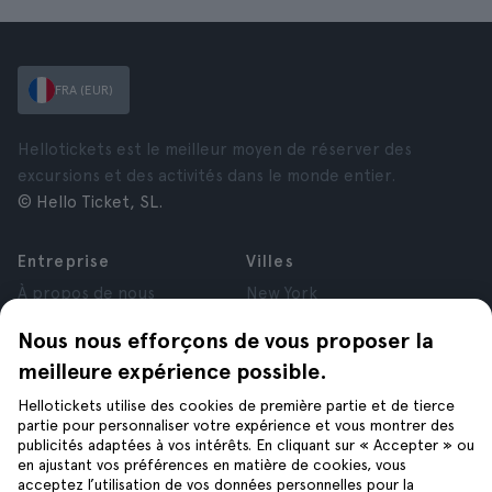
FRA (EUR)
Hellotickets est le meilleur moyen de réserver des
excursions et des activités dans le monde entier.
© Hello Ticket, SL.
Entreprise
Villes
À propos de nous
New York
Offres d’emploi
Rome
Nous nous efforçons de vous proposer la
Affiliés
Paris
meilleure expérience possible.
Avis
Londres
Confidentialité
Grenade
Hellotickets utilise des cookies de première partie et de tierce
Conditions générales
Cracovie
partie pour personnaliser votre expérience et vous montrer des
publicités adaptées à vos intérêts. En cliquant sur « Accepter » ou
Mentions Légales
Tenerife
en ajustant vos préférences en matière de cookies, vous
Cookies
acceptez l’utilisation de vos données personnelles pour la