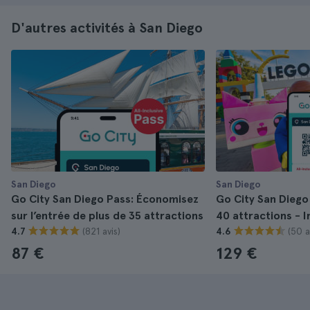
D'autres activités à San Diego
San Diego
San Diego
Go City San Diego Pass: Économisez
Go City San Diego 
sur l’entrée de plus de 35 attractions
40 attractions - 
(821 avis)
(50 a
4.7
4.6
87 €
129 €