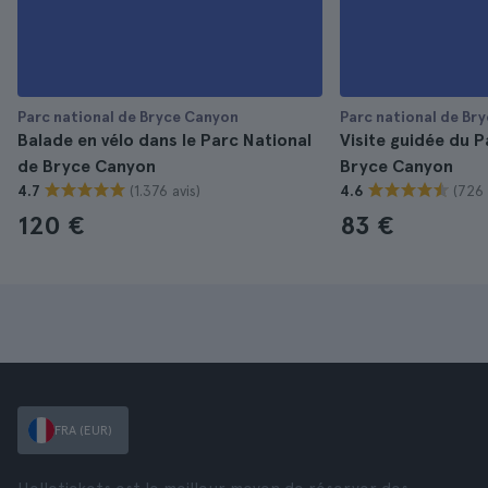
Parc national de Bryce Canyon
Parc national de Br
Balade en vélo dans le Parc National
Visite guidée du P
de Bryce Canyon
Bryce Canyon
(1.376 avis)
(726 
4.7
4.6
120 €
83 €
FRA (EUR)