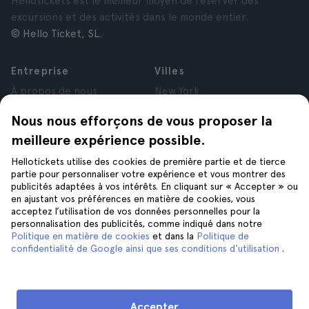
Hellotickets est le meilleur moyen de réserver des
excursions et des activités dans le monde entier.
© Hello Ticket, SL.
Entreprise
Villes
À propos de nous
New York
Offres d’emploi
Rome
Nous nous efforçons de vous proposer la
Affiliés
Paris
meilleure expérience possible.
Avis
Londres
Confidentialité
Grenade
Hellotickets utilise des cookies de première partie et de tierce
Conditions générales
Cracovie
partie pour personnaliser votre expérience et vous montrer des
publicités adaptées à vos intérêts. En cliquant sur « Accepter » ou
Mentions Légales
Tenerife
en ajustant vos préférences en matière de cookies, vous
Cookies
acceptez l’utilisation de vos données personnelles pour la
personnalisation des publicités, comme indiqué dans notre
Politique en matière de cookies
et dans la
Politique de
Aide
Suivez-nous sur
confidentialité de Google ainsi que ses conditions d'utilisation
.
Aide
Nous contacter
Accepter