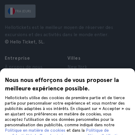
FRA (EUR)
Hellotickets est le meilleur moyen de réserver des
excursions et des activités dans le monde entier.
© Hello Ticket, SL.
Entreprise
Villes
À propos de nous
New York
Offres d’emploi
Rome
Nous nous efforçons de vous proposer la
Affiliés
Paris
meilleure expérience possible.
Avis
Londres
Confidentialité
Grenade
Hellotickets utilise des cookies de première partie et de tierce
Conditions générales
Cracovie
partie pour personnaliser votre expérience et vous montrer des
publicités adaptées à vos intérêts. En cliquant sur « Accepter » ou
Mentions Légales
Tenerife
en ajustant vos préférences en matière de cookies, vous
Cookies
acceptez l’utilisation de vos données personnelles pour la
personnalisation des publicités, comme indiqué dans notre
Politique en matière de cookies
et dans la
Politique de
Aide
Suivez-nous sur