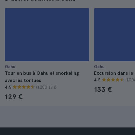
Oahu
Oahu
Tour en bus à Oahu et snorkeling
Excursion dans le
(1.00
avec les tortues
4.5
(1.280 avis)
4.5
133 €
129 €