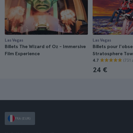
Las Vegas
Las Vegas
Billets The Wizard of Oz - Immersive
Billets pour l'obse
Film Experience
Stratosphere Tow
(731 a
4.7
24 €
FRA (EUR)