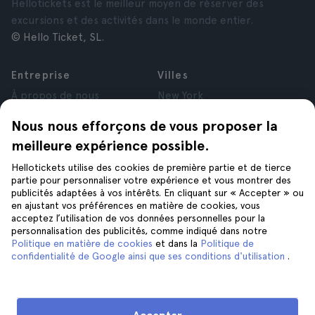
Hellotickets est le meilleur moyen de réserver des
excursions et des activités dans le monde entier.
© Hello Ticket, SL.
Entreprise
Villes
À propos de nous
New York
Offres d’emploi
Rome
Nous nous efforçons de vous proposer la
Affiliés
Paris
meilleure expérience possible.
Avis
Londres
Confidentialité
Grenade
Hellotickets utilise des cookies de première partie et de tierce
Conditions générales
Cracovie
partie pour personnaliser votre expérience et vous montrer des
publicités adaptées à vos intérêts. En cliquant sur « Accepter » ou
Mentions Légales
Tenerife
en ajustant vos préférences en matière de cookies, vous
Cookies
acceptez l’utilisation de vos données personnelles pour la
personnalisation des publicités, comme indiqué dans notre
Politique en matière de cookies
et dans la
Politique de
Aide
Suivez-nous sur
confidentialité de Google ainsi que ses conditions d'utilisation
.
Aide
Nous contacter