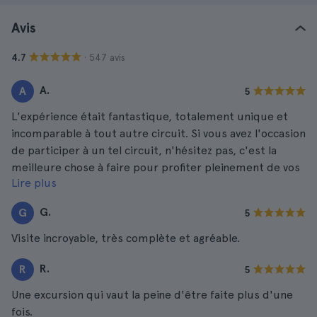
Avis
· 547 avis
4.7
A.
A
5
L'expérience était fantastique, totalement unique et
incomparable à tout autre circuit. Si vous avez l'occasion
de participer à un tel circuit, n'hésitez pas, c'est la
meilleure chose à faire pour profiter pleinement de vos
Lire plus
vacances.
G.
G
5
Visite incroyable, très complète et agréable.
R.
R
5
Une excursion qui vaut la peine d'être faite plus d'une
fois.