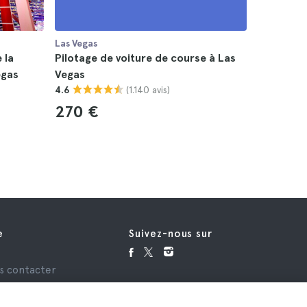
Las Vegas
Las Vegas
 la
Pilotage de voiture de course à Las
Billets V
egas
Vegas
4.7
(1.140 avis)
4.6
270 €
e
Suivez-nous sur
e
s contacter