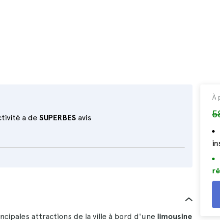
À 
5
tivité a de
SUPERBES
avis
i
ré
rincipales attractions de la ville à bord d'une
limousine