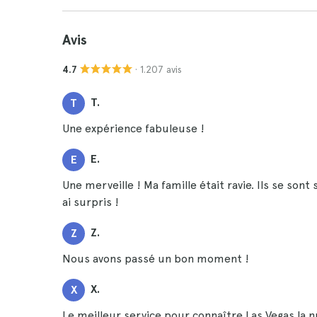
Avis
· 1.207 avis
4.7
T.
T
Une expérience fabuleuse !
E.
E
Une merveille ! Ma famille était ravie. Ils se sont
ai surpris !
Z.
Z
Nous avons passé un bon moment !
X.
X
Le meilleur service pour connaître Las Vegas la nu