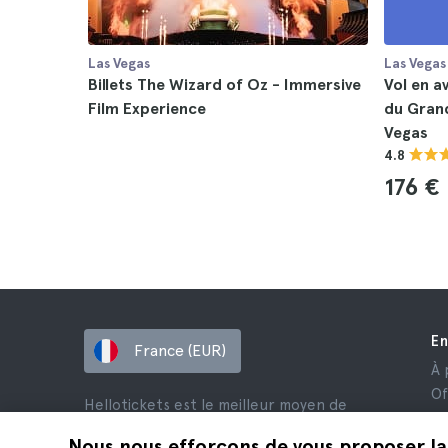
Las Vegas
Las Vegas
Billets The Wizard of Oz - Immersive
Vol en a
Film Experience
du Gran
Vegas
4.8
176 €
En
France (EUR)
À 
Of
Hellotickets est le meilleur moyen de
Af
réserver des excursions et des activités
Av
Nous nous efforçons de vous proposer la