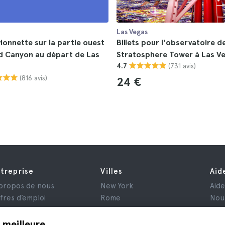
Las Vegas
vionnette sur la partie ouest
Billets pour l'observatoire de
d Canyon au départ de Las
Stratosphere Tower à Las V
(731 avis)
4.7
(816 avis)
24 €
treprise
Villes
Aid
propos de nous
New York
Aid
fres d’emploi
Rome
Nou
filiés
Paris
is
Londres
 meilleure