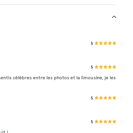
5
5
 sentis célèbres entre les photos et la limousine, je les
5
5
it !