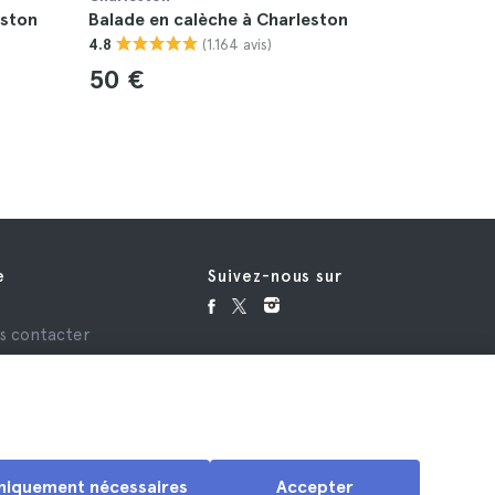
eston
Balade en calèche à Charleston
Circuit g
(1.164 avis)
4.8
4.7
50 €
104 €
e
Suivez-nous sur
e
s contacter
niquement nécessaires
Accepter