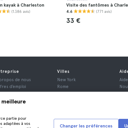
n kayak à Charleston
Visite des fantômes à Charl
(1.386 avis)
(771 avis)
4.6
33 €
treprise
Villes
Aid
propos de nous
New York
Aid
fres d’emploi
Rome
Nou
filiés
Paris
is
Londres
 meilleure
nfidentialité
Grenade
nditions générales
Cracovie
rce partie pour
ntions Légales
Tenerife
és adaptées à vos
Changer les préférences
U
okies