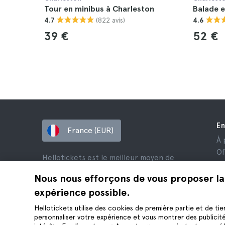
Tour en minibus à Charleston
Balade e
(822 avis)
4.7
4.6
39 €
52 €
En
France (EUR)
À 
Of
Hellotickets est le meilleur moyen de
Af
réserver des excursions et des activités
Av
Nous nous efforçons de vous proposer la
dans le monde entier.
Co
expérience possible.
© Hello Ticket, SL.
Co
Hellotickets utilise des cookies de première partie et de tie
Me
personnaliser votre expérience et vous montrer des publicit
Co