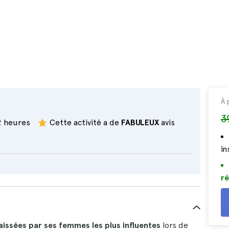
À 
3
2 heures
Cette activité a de
FABULEUX
avis
i
ré
aissées par ses femmes les plus influentes
lors de