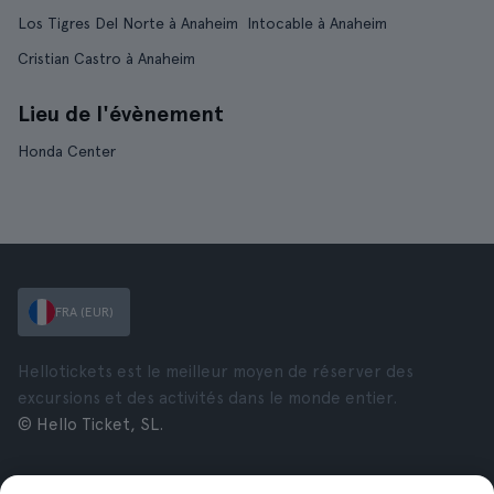
Los Tigres Del Norte à Anaheim
Intocable à Anaheim
Cristian Castro à Anaheim
Lieu de l'évènement
Honda Center
FRA (EUR)
Hellotickets est le meilleur moyen de réserver des
excursions et des activités dans le monde entier.
© Hello Ticket, SL.
Entreprise
Villes