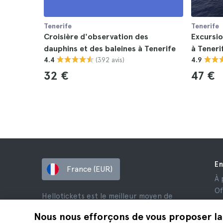
Tenerife
Tenerife
Croisière d'observation des
Excursio
dauphins et des baleines à Tenerife
à Teneri
(392 avis)
4.4
4.9
32 €
47 €
En
France (EUR)
À 
Of
Hellotickets est le meilleur moyen de
Af
réserver des excursions et des activités
Av
Nous nous efforçons de vous proposer la
dans le monde entier.