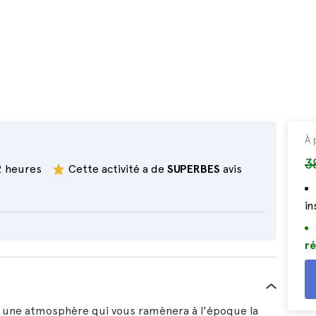
À 
3
2 heures
Cette activité a de
SUPERBES
avis
i
ré
 une atmosphère qui vous ramènera à l'époque la