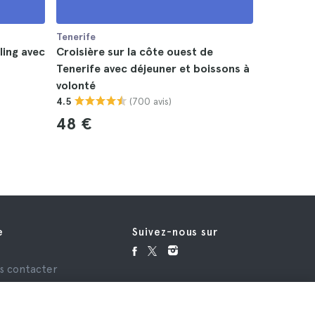
Tenerife
Tenerife
ling avec
Croisière sur la côte ouest de
Balade en
Tenerife avec déjeuner et boissons à
4.5
volonté
50 €
(700 avis)
4.5
48 €
e
Suivez-nous sur
e
s contacter