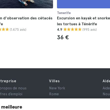
Tenerife
n d'observation des cétacés
Excursion en kayak et snorke
fe
les tortues à Ténérife
(1.475 avis)
(995 avis)
4.9
36 €
treprise
Villes
Aid
propos de nous
New York
Aid
fres d’emploi
Rome
Nou
filiés
Paris
is
Londres
 meilleure