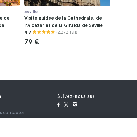
Séville
Séville
le de
Visite guidée de la Cathédrale, de
Visite gu
lda
l'Alcázar et de la Giralda de Séville
Séville
(2.272 avis)
4.9
4.6
79 €
29 €
e
Suivez-nous sur
e
s contacter