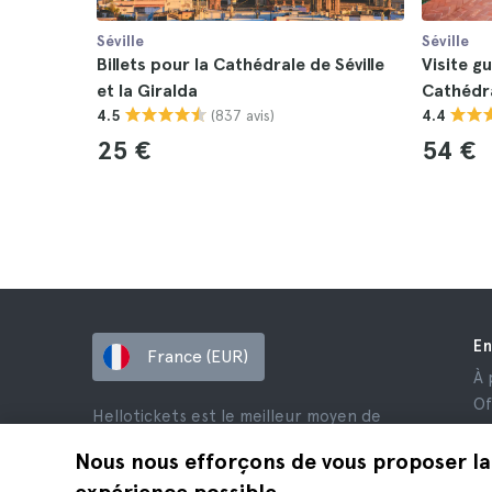
Séville
Séville
Billets pour la Cathédrale de Séville
Visite gu
et la Giralda
Cathédra
(837 avis)
4.5
4.4
25 €
54 €
En
France (EUR)
À 
Of
Hellotickets est le meilleur moyen de
Af
réserver des excursions et des activités
Av
Nous nous efforçons de vous proposer la
dans le monde entier.
Co