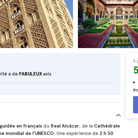
À 
vité a de
FABULEUX
avis
i
 guidée en français
du
Real Alcázar
, de la
Cathédrale
ne mondial de l’UNESCO
. Une expérience de
2 h 30