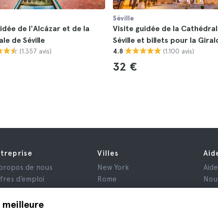
Séville
idée de l'Alcázar et de la
Visite guidée de la Cathédra
le de Séville
Séville et billets pour la Gira
(1.357 avis)
(1.100 avis)
4.8
32 €
treprise
Villes
Aid
propos de nous
New York
Aid
fres d’emploi
Rome
Nou
filiés
Paris
is
Londres
 meilleure
nfidentialité
Grenade