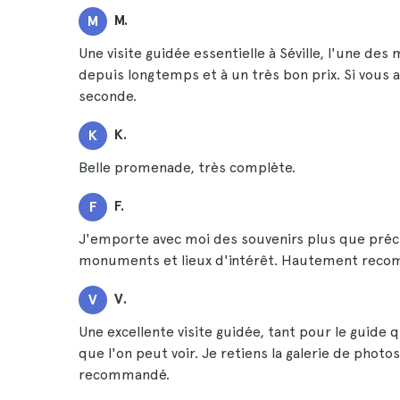
M.
M
Une visite guidée essentielle à Séville, l'une des
depuis longtemps et à un très bon prix. Si vous av
seconde.
K.
K
Belle promenade, très complète.
F.
F
J'emporte avec moi des souvenirs plus que précieu
monuments et lieux d'intérêt. Hautement reco
V.
V
Une excellente visite guidée, tant pour le guide q
que l'on peut voir. Je retiens la galerie de pho
recommandé.