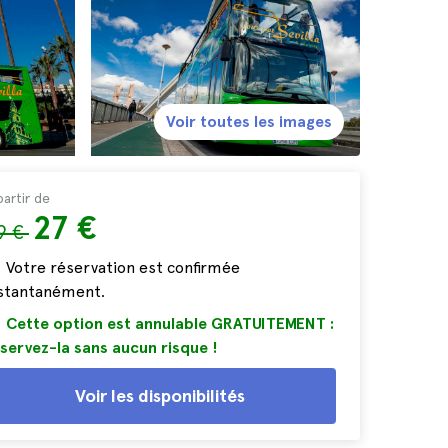
Voir toutes les images
partir de
27 €
9 €
Votre réservation est confirmée
nstantanément.
Cette option est annulable GRATUITEMENT :
servez-la sans aucun risque !
Voir les disponibilités