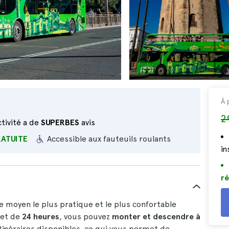
À 
2
tivité a de
SUPERBES
avis
RATUITE
Accessible aux fauteuils roulants
i
ré
e moyen le plus pratique et le plus confortable
llet de
24 heures
, vous pouvez
monter et descendre à
tinéraires disponibles, ce qui vous permet de