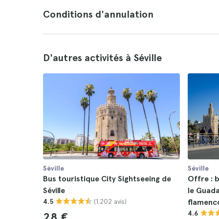
Conditions d'annulation
D'autres activités à Séville
Séville
Séville
Bus touristique City Sightseeing de
Offre : 
Séville
le Guada
(1.202 avis)
4.5
flamenco
4.6
28 €