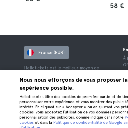
58 €
En
France (EUR)
À 
Of
Hellotickets est le meilleur moyen de
Af
réserver des excursions et des activités
Av
Nous nous efforçons de vous proposer la
dans le monde entier.
Co
expérience possible.
© Hello Ticket, SL.
Co
Hellotickets utilise des cookies de première partie et de tie
Me
personnaliser votre expérience et vous montrer des publicit
Co
intérêts. En cliquant sur « Accepter » ou en ajustant vos pr
cookies, vous acceptez l’utilisation de vos données personne
personnalisation des publicités, comme indiqué dans notre
P
cookies
et dans la
Politique de confidentialité de Google ain
d'utilisation
.