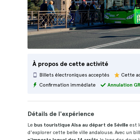
À propos de cette activité
Billets électroniques acceptés
Cette ac
Confirmation immédiate
Annulation G
Détails de l'expérience
Le
bus touristique Alsa au départ de Séville
est l
d'explorer cette belle ville andalouse. Avec un bi
n'importe lequel des 14 arrêts
le long des deux i