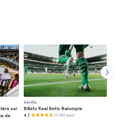
Séville
Séville
sière sur
Billets Real Betis Balompie
Balade en
(1.780 avis)
ée de
4.7
Guadalquiv
4.7
25 €