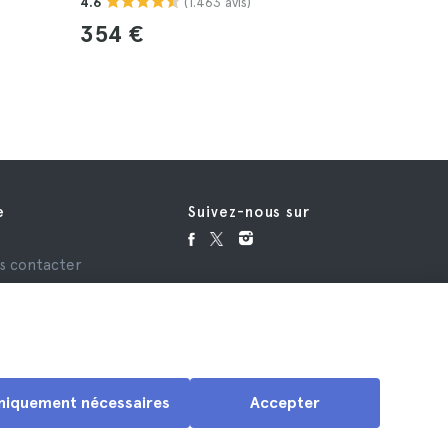
(1.463 avis)
4.6
4.7
354 €
208 €
e
Suivez-nous sur
e
s contacter
niquement nécessaires
Accepter