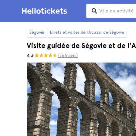
Ségovie
Billets et visites de l’Alcazar de Ségovie
Visite guidée de Ségovie et de l'
4.3
(766 avis)