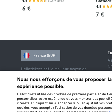
(1.019 avis)
4.6
Cathédra
4.8
6 €
7 €
En
France (EUR)
À 
Of
Hellotickets est le meilleur moyen de
Af
réserver des excursions et des activités
Av
Nous nous efforçons de vous proposer la
dans le monde entier.
Co
expérience possible.
© Hello Ticket, SL.
Co
Hellotickets utilise des cookies de première partie et de tie
Me
personnaliser votre expérience et vous montrer des publicit
Co
intérêts. En cliquant sur « Accepter » ou en ajustant vos pr
cookies, vous acceptez l’utilisation de vos données personne