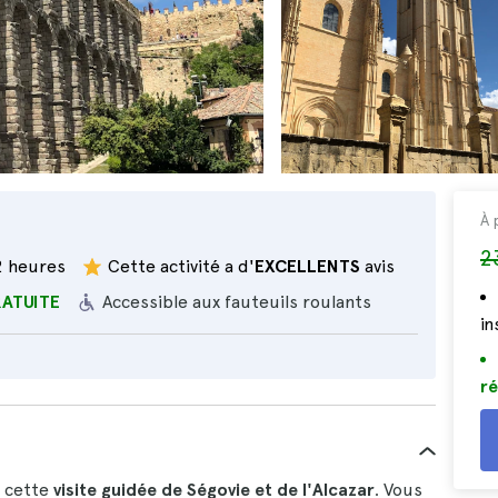
À 
2
2 heures
Cette activité a d'
EXCELLENTS
avis
RATUITE
Accessible aux fauteuils roulants
i
ré
c cette
visite guidée de Ségovie et de l'Alcazar
. Vous