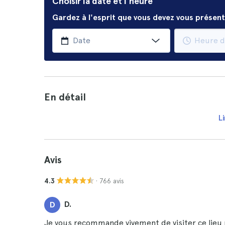
Choisir la date et l'heure
Gardez à l'esprit que vous devez vous présent
En détail
Li
Avis
· 766 avis
4.3
D.
D
Je vous recommande vivement de visiter ce lieu r