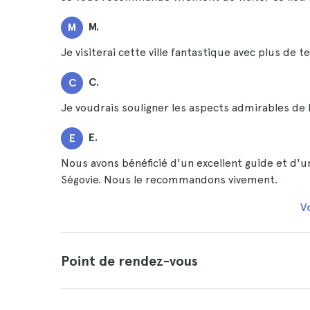
M.
M
Je visiterai cette ville fantastique avec plus de te
C.
C
Je voudrais souligner les aspects admirables de 
E.
E
Nous avons bénéficié d'un excellent guide et d'un
Ségovie. Nous le recommandons vivement.
Vo
Point de rendez-vous