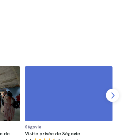
Ségovie
Ségovie
le de
Visite privée de Ségovie
Balade en