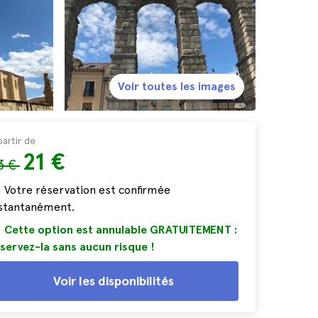
Voir toutes les images
partir de
21 €
3 €
Votre réservation est confirmée
nstantanément.
Cette option est annulable GRATUITEMENT :
servez-la sans aucun risque !
Voir les disponibilités