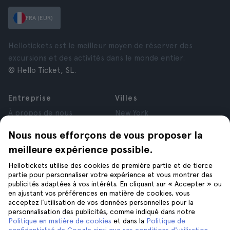
FRA (EUR)
Hellotickets est le meilleur moyen de réserver des
excursions et des activités dans le monde entier.
© Hello Ticket, SL.
Entreprise
Villes
À propos de nous
New York
Offres d’emploi
Rome
Nous nous efforçons de vous proposer la
Affiliés
Paris
meilleure expérience possible.
Avis
Londres
Confidentialité
Grenade
Hellotickets utilise des cookies de première partie et de tierce
Conditions générales
Cracovie
partie pour personnaliser votre expérience et vous montrer des
publicités adaptées à vos intérêts. En cliquant sur « Accepter » ou
Mentions Légales
Tenerife
en ajustant vos préférences en matière de cookies, vous
Cookies
acceptez l’utilisation de vos données personnelles pour la
personnalisation des publicités, comme indiqué dans notre
Politique en matière de cookies
et dans la
Politique de
Aide
Suivez-nous sur