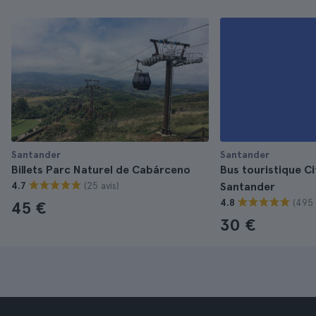
Santander
Santander
Billets Parc Naturel de Cabárceno
Bus touristique Ci
(25 avis)
4.7
Santander
(495 
4.8
45 €
30 €