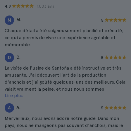
· 1.003 avis
4.8
M.
M
5
Chaque détail a été soigneusement planifié et exécuté,
ce qui a permis de vivre une expérience agréable et
mémorable.
D.
D
5
La visite de l'usine de Santoña a été instructive et très
amusante. J'ai découvert l'art de la production
d'anchois et j'ai goûté quelques-uns des meilleurs. Cela
valait vraiment la peine, et nous nous sommes
Lire plus
promenés dans les environs ! Le guide était à 100
A.
A
5
Merveilleux, nous avons adoré notre guide. Dans mon
pays, nous ne mangeons pas souvent d'anchois, mais le