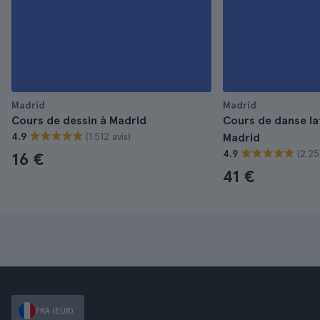
Madrid
Madrid
Cours de dessin à Madrid
Cours de danse lat
(1.512 avis)
4.9
Madrid
(2.25
4.9
16 €
41 €
FRA (EUR)