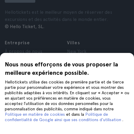
Hellotickets est le meilleur moyen de réserver des
excursions et des activités dans le monde entier.
© Hello Ticket, SL.
Entreprise
Villes
À propos de nous
New York
Offres d’emploi
Rome
Nous nous efforçons de vous proposer la
Affiliés
Paris
meilleure expérience possible.
Avis
Londres
Confidentialité
Grenade
Hellotickets utilise des cookies de première partie et de tierce
Conditions générales
Cracovie
partie pour personnaliser votre expérience et vous montrer des
publicités adaptées à vos intérêts. En cliquant sur « Accepter » ou
Mentions Légales
Tenerife
en ajustant vos préférences en matière de cookies, vous
Cookies
acceptez l’utilisation de vos données personnelles pour la
personnalisation des publicités, comme indiqué dans notre
Politique en matière de cookies
et dans la
Politique de
Aide
Suivez-nous sur
confidentialité de Google ainsi que ses conditions d'utilisation
.
Aide
Nous contacter