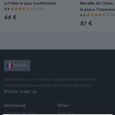
le Pékin le plus traditionnel
Muraille de Chine, 
(24 avis)
4.8
la place Tiananme
(1.351
4.6
66 €
87 €
FRA (EUR)
Hellotickets est le meilleur moyen de réserver des
excursions et des activités dans le monde entier.
© Hello Ticket, SL.
Entreprise
Villes
À propos de nous
New York