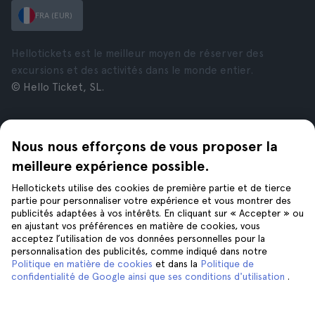
FRA (EUR)
Hellotickets est le meilleur moyen de réserver des
excursions et des activités dans le monde entier.
© Hello Ticket, SL.
Entreprise
Villes
Nous nous efforçons de vous proposer la
À propos de nous
New York
Offres d’emploi
Rome
meilleure expérience possible.
Affiliés
Paris
Hellotickets utilise des cookies de première partie et de tierce
Avis
Londres
partie pour personnaliser votre expérience et vous montrer des
Confidentialité
Grenade
publicités adaptées à vos intérêts. En cliquant sur « Accepter » ou
en ajustant vos préférences en matière de cookies, vous
Conditions générales
Cracovie
acceptez l’utilisation de vos données personnelles pour la
Mentions Légales
Tenerife
personnalisation des publicités, comme indiqué dans notre
Cookies
Politique en matière de cookies
et dans la
Politique de
confidentialité de Google ainsi que ses conditions d'utilisation
.
Aide
Suivez-nous sur