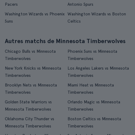
Pacers
Antonio Spurs
Washington Wizards vs Phoenix
Washington Wizards vs Boston
Suns
Celtics
Autres matchs de Minnesota Timberwolves
Chicago Bulls vs Minnesota
Phoenix Suns vs Minnesota
Timberwolves
Timberwolves
New York Knicks vs Minnesota
Los Angeles Lakers vs Minnesota
Timberwolves
Timberwolves
Brooklyn Nets vs Minnesota
Miami Heat vs Minnesota
Timberwolves
Timberwolves
Golden State Warriors vs
Orlando Magic vs Minnesota
Minnesota Timberwolves
Timberwolves
Oklahoma City Thunder vs
Boston Celtics vs Minnesota
Minnesota Timberwolves
Timberwolves