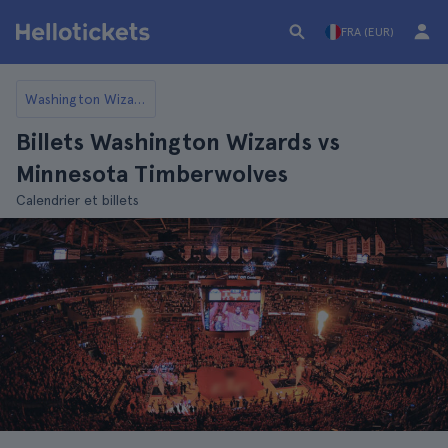
FRA (EUR)
Washington Wizards
Billets Washington Wizards vs
Minnesota Timberwolves
Calendrier et billets