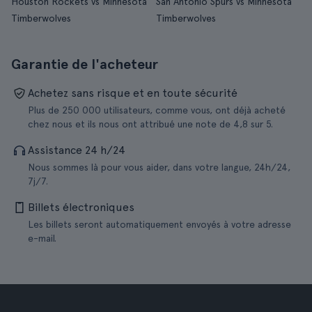
Houston Rockets vs Minnesota
San Antonio Spurs vs Minnesota
Timberwolves
Timberwolves
Garantie de l'acheteur
Achetez sans risque et en toute sécurité
Plus de 250 000 utilisateurs, comme vous, ont déjà acheté
chez nous et ils nous ont attribué une note de 4,8 sur 5.
Assistance 24 h/24
Nous sommes là pour vous aider, dans votre langue, 24h/24,
7j/7.
Billets électroniques
Les billets seront automatiquement envoyés à votre adresse
e-mail.