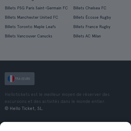
Billets PSG Paris Saint-Germain FC
Billets Chelsea FC
Billets Manchester United FC
Billets Écosse Rugby
Billets Toronto Maple Leafs
Billets France Rugby
Billets Vancouver Canucks
Billets AC Milan
FRA (EUR)
Hellotickets est le meilleur moyen de réserver des
excursions et des activités dans le monde entier.
© Hello Ticket, SL.
Entreprise
Villes