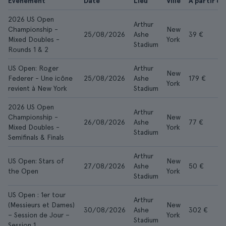
Évènement
Date
Lieu
Ville
À partir de
2026 US Open
Arthur
Championship -
New
25/08/2026
Ashe
39 €
Mixed Doubles -
York
Stadium
Rounds 1 & 2
US Open: Roger
Arthur
New
Federer - Une icône
25/08/2026
Ashe
179 €
York
revient à New York
Stadium
2026 US Open
Arthur
Championship -
New
26/08/2026
Ashe
77 €
Mixed Doubles -
York
Stadium
Semifinals & Finals
Arthur
US Open: Stars of
New
27/08/2026
Ashe
50 €
the Open
York
Stadium
US Open : 1er tour
Arthur
(Messieurs et Dames)
New
30/08/2026
Ashe
302 €
– Session de Jour –
York
Stadium
Session 1