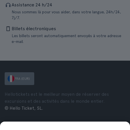
Assistance 24 h/24
Nous sommes là pour vous aider, dans votre langue, 24h/24,
7j/7.
Billets électroniques
Les billets seront automatiquement envoyés à votre adresse
e-mail.
FRA (EUR)
Hellotickets est le meilleur moyen de réserver des
excursions et des activités dans le monde entier.
© Hello Ticket, SL.
Entreprise
Villes