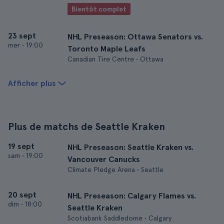
Bientôt complet
23 sept
NHL Preseason: Ottawa Senators vs.
mer
•
19:00
Toronto Maple Leafs
Canadian Tire Centre • Ottawa
Afficher plus
Plus de matchs de Seattle Kraken
19 sept
NHL Preseason: Seattle Kraken vs.
sam
•
19:00
Vancouver Canucks
Climate Pledge Arena • Seattle
20 sept
NHL Preseason: Calgary Flames vs.
dim
•
18:00
Seattle Kraken
Scotiabank Saddledome • Calgary