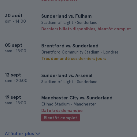
30 août
Sunderland vs. Fulham
dim
•
14:00
Stadium of Light • Sunderland
Derniers billets disponibles, bientôt complet
05 sept
Brentford vs. Sunderland
sam
•
15:00
Brentford Community Stadium • Londres
Très demandé ces derniers jours
12 sept
Sunderland vs. Arsenal
sam
•
20:00
Stadium of Light • Sunderland
19 sept
Manchester City vs. Sunderland
sam
•
15:00
Etihad Stadium • Manchester
Date très demandée
Bientôt complet
Afficher plus