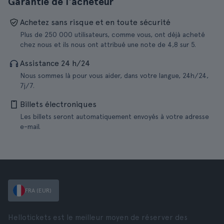
Garantie de l'acheteur
Achetez sans risque et en toute sécurité
Plus de 250 000 utilisateurs, comme vous, ont déjà acheté
chez nous et ils nous ont attribué une note de 4,8 sur 5.
Assistance 24 h/24
Nous sommes là pour vous aider, dans votre langue, 24h/24,
7j/7.
Billets électroniques
Les billets seront automatiquement envoyés à votre adresse
e-mail.
FRA (EUR)
Hellotickets est le meilleur moyen de réserver des