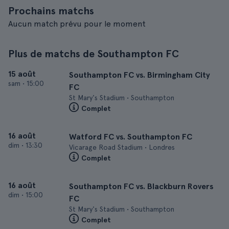
Prochains matchs
Aucun match prévu pour le moment
Plus de matchs de Southampton FC
15 août
Southampton FC vs. Birmingham City
sam
•
15:00
FC
St Mary's Stadium • Southampton
Complet
16 août
Watford FC vs. Southampton FC
dim
•
13:30
Vicarage Road Stadium • Londres
Complet
16 août
Southampton FC vs. Blackburn Rovers
dim
•
15:00
FC
St Mary's Stadium • Southampton
Complet