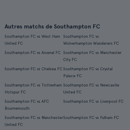
Autres matchs de Southampton FC
Southampton FC vs West Ham
Southampton FC vs
United FC
Wolverhampton Wanderers FC
Southampton FC vs Arsenal FC
Southampton FC vs Manchester
City FC
Southampton FC vs Chelsea FC
Southampton FC vs Crystal
Palace FC
Southampton FC vs Tottenham
Southampton FC vs Newcastle
Hotspur FC
United FC
Southampton FC vs AFC
Southampton FC vs Liverpool FC
Bournemouth
Southampton FC vs Manchester
Southampton FC vs Fulham FC
United FC