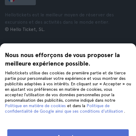
Hellotickets est le meilleur moyen de réserver des
excursions et des activités dans le monde entier.
© Hello Ticket, SL.
Entreprise
Villes
Nous nous efforçons de vous proposer la
À propos de nous
New York
Offres d’emploi
Rome
meilleure expérience possible.
Affiliés
Paris
Hellotickets utilise des cookies de première partie et de tierce
Avis
Londres
partie pour personnaliser votre expérience et vous montrer des
Confidentialité
Grenade
publicités adaptées à vos intérêts. En cliquant sur « Accepter » ou
en ajustant vos préférences en matière de cookies, vous
Conditions générales
Cracovie
acceptez l’utilisation de vos données personnelles pour la
Mentions Légales
Tenerife
personnalisation des publicités, comme indiqué dans notre
Cookies
Politique en matière de cookies
et dans la
Politique de
confidentialité de Google ainsi que ses conditions d'utilisation
.
Aide
Suivez-nous sur
Aide