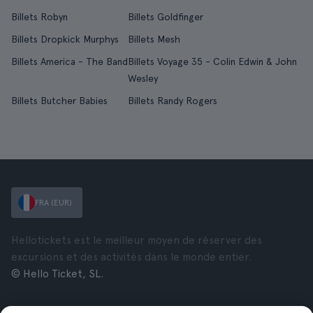
Billets Robyn
Billets Goldfinger
Billets Dropkick Murphys
Billets Mesh
Billets America - The Band
Billets Voyage 35 - Colin Edwin & John
Wesley
Billets Butcher Babies
Billets Randy Rogers
FRA (EUR)
Hellotickets est le meilleur moyen de réserver des
excursions et des activités dans le monde entier.
© Hello Ticket, SL.
Entreprise
Villes