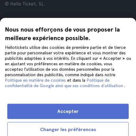
© Hello Ticket, SL.
Entreprise
Villes
Nous nous efforçons de vous proposer la
À propos de nous
New York
Offres d’emploi
Rome
meilleure expérience possible.
Affiliés
Paris
Hellotickets utilise des cookies de première partie et de tierce
Avis
Londres
partie pour personnaliser votre expérience et vous montrer des
Confidentialité
Grenade
publicités adaptées à vos intérêts. En cliquant sur « Accepter » ou
en ajustant vos préférences en matière de cookies, vous
Conditions générales
Cracovie
acceptez l’utilisation de vos données personnelles pour la
Mentions Légales
Tenerife
personnalisation des publicités, comme indiqué dans notre
Cookies
Politique en matière de cookies
et dans la
Politique de
confidentialité de Google ainsi que ses conditions d'utilisation
.
Aide
Suivez-nous sur
Aide
Accepter
Nous contacter
Changer les préférences