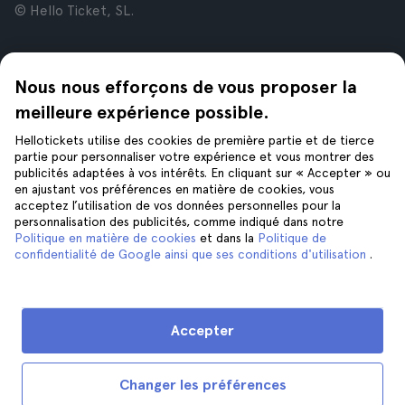
© Hello Ticket, SL.
Entreprise
Villes
Nous nous efforçons de vous proposer la
À propos de nous
New York
Offres d’emploi
Rome
meilleure expérience possible.
Affiliés
Paris
Hellotickets utilise des cookies de première partie et de tierce
Avis
Londres
partie pour personnaliser votre expérience et vous montrer des
Confidentialité
Grenade
publicités adaptées à vos intérêts. En cliquant sur « Accepter » ou
en ajustant vos préférences en matière de cookies, vous
Conditions générales
Cracovie
acceptez l’utilisation de vos données personnelles pour la
Mentions Légales
Tenerife
personnalisation des publicités, comme indiqué dans notre
Cookies
Politique en matière de cookies
et dans la
Politique de
confidentialité de Google ainsi que ses conditions d'utilisation
.
Aide
Suivez-nous sur
Aide
Accepter
Nous contacter
Changer les préférences