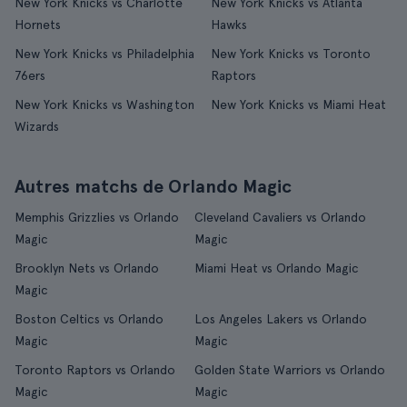
New York Knicks vs Charlotte
New York Knicks vs Atlanta
Hornets
Hawks
New York Knicks vs Philadelphia
New York Knicks vs Toronto
76ers
Raptors
New York Knicks vs Washington
New York Knicks vs Miami Heat
Wizards
Autres matchs de Orlando Magic
Memphis Grizzlies vs Orlando
Cleveland Cavaliers vs Orlando
Magic
Magic
Brooklyn Nets vs Orlando
Miami Heat vs Orlando Magic
Magic
Boston Celtics vs Orlando
Los Angeles Lakers vs Orlando
Magic
Magic
Toronto Raptors vs Orlando
Golden State Warriors vs Orlando
Magic
Magic