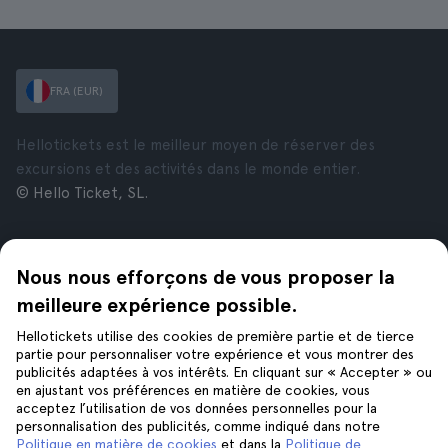
FRA (EUR)
Hellotickets est le meilleur moyen de réserver des
excursions et des activités dans le monde entier.
© Hello Ticket, SL.
Entreprise
Villes
Nous nous efforçons de vous proposer la
À propos de nous
New York
Offres d’emploi
Rome
meilleure expérience possible.
Affiliés
Paris
Hellotickets utilise des cookies de première partie et de tierce
Avis
Londres
partie pour personnaliser votre expérience et vous montrer des
Confidentialité
Grenade
publicités adaptées à vos intérêts. En cliquant sur « Accepter » ou
en ajustant vos préférences en matière de cookies, vous
Conditions générales
Cracovie
acceptez l’utilisation de vos données personnelles pour la
Mentions Légales
Tenerife
personnalisation des publicités, comme indiqué dans notre
Cookies
Politique en matière de cookies
et dans la
Politique de