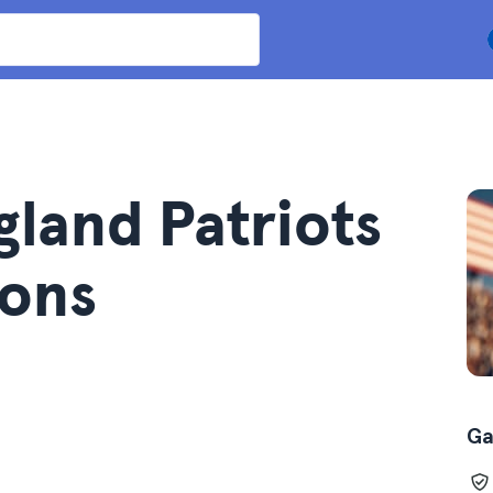
gland Patriots
cons
Ga