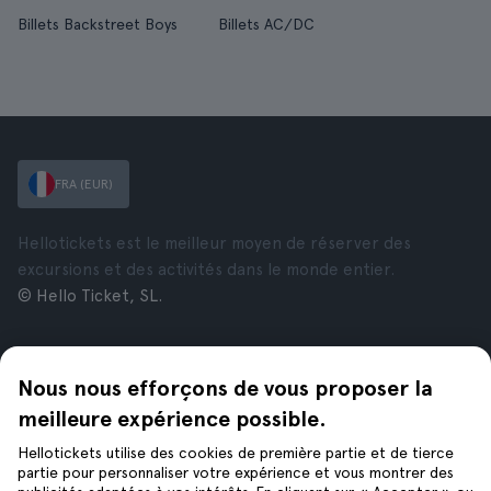
Billets Backstreet Boys
Billets AC/DC
FRA (EUR)
Hellotickets est le meilleur moyen de réserver des
excursions et des activités dans le monde entier.
© Hello Ticket, SL.
Entreprise
Villes
Nous nous efforçons de vous proposer la
À propos de nous
New York
Offres d’emploi
Rome
meilleure expérience possible.
Affiliés
Paris
Hellotickets utilise des cookies de première partie et de tierce
Avis
Londres
partie pour personnaliser votre expérience et vous montrer des