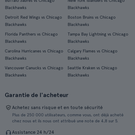
Buffalo Sabres vs Chicago
New York Islanders vs Chicago
Blackhawks
Blackhawks
Detroit Red Wings vs Chicago
Boston Bruins vs Chicago
Blackhawks
Blackhawks
Florida Panthers vs Chicago
Tampa Bay Lightning vs Chicago
Blackhawks
Blackhawks
Carolina Hurricanes vs Chicago
Calgary Flames vs Chicago
Blackhawks
Blackhawks
Vancouver Canucks vs Chicago
Seattle Kraken vs Chicago
Blackhawks
Blackhawks
Garantie de l'acheteur
Achetez sans risque et en toute sécurité
Plus de 250 000 utilisateurs, comme vous, ont déjà acheté
chez nous et ils nous ont attribué une note de 4,8 sur 5.
Assistance 24 h/24