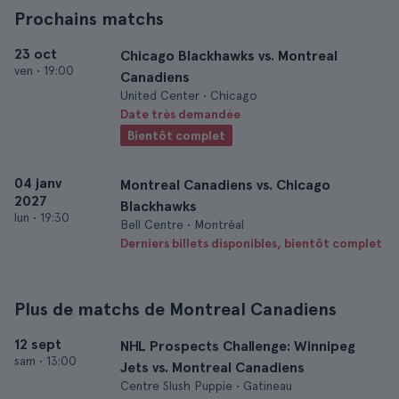
Prochains matchs
23 oct
Chicago Blackhawks vs. Montreal
ven
•
19:00
Canadiens
United Center • Chicago
Date très demandée
Bientôt complet
04 janv
Montreal Canadiens vs. Chicago
2027
Blackhawks
lun
•
19:30
Bell Centre • Montréal
Derniers billets disponibles, bientôt complet
Plus de matchs de Montreal Canadiens
12 sept
NHL Prospects Challenge: Winnipeg
sam
•
13:00
Jets vs. Montreal Canadiens
Centre Slush Puppie • Gatineau