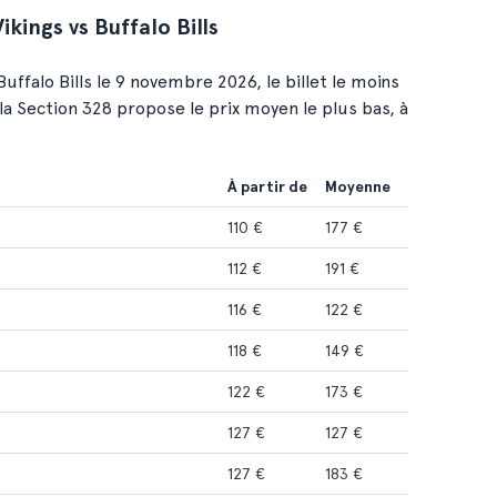
kings vs Buffalo Bills
ffalo Bills le 9 novembre 2026, le billet le moins
la Section 328 propose le prix moyen le plus bas, à
À partir de
Moyenne
110 €
177 €
112 €
191 €
116 €
122 €
118 €
149 €
122 €
173 €
127 €
127 €
127 €
183 €