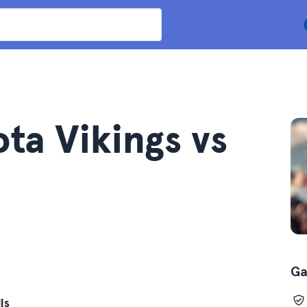
ota Vikings vs
Ga
ls