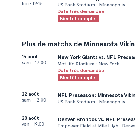
lun
•
19:15
US Bank Stadium • Minneapolis
Date très demandée
Bientôt complet
Plus de matchs de Minnesota Viki
15 août
New York Giants vs. NFL Presea
sam
•
13:00
MetLife Stadium • New York
Date très demandée
Bientôt complet
22 août
NFL Preseason: Minnesota Vikin
sam
•
12:00
US Bank Stadium • Minneapolis
28 août
Denver Broncos vs. NFL Preseas
ven
•
19:00
Empower Field at Mile High • Denv