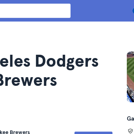
geles Dodgers
Brewers
Ga
ukee Brewers