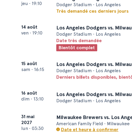
jeu
•
19:10
Dodger Stadium • Los Angeles
Très demandé ces derniers jours
14 août
Los Angeles Dodgers vs. Milwa
ven
•
19:10
Dodger Stadium • Los Angeles
Date très demandée
Bientôt complet
15 août
Los Angeles Dodgers vs. Milwa
sam
•
16:15
Dodger Stadium • Los Angeles
Derniers billets disponibles, bien
16 août
Los Angeles Dodgers vs. Milwa
dim
•
13:10
Dodger Stadium • Los Angeles
31 mai
Milwaukee Brewers vs. Los Ang
2027
American Family Field • Milwaukee
lun
•
03:30
Date et heure à confirmer