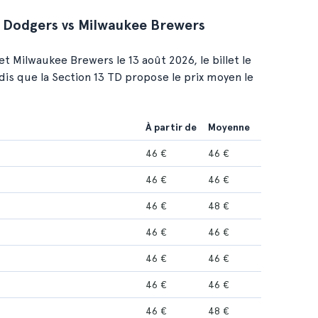
s Dodgers vs Milwaukee Brewers
t Milwaukee Brewers le 13 août 2026, le billet le
dis que la Section 13 TD propose le prix moyen le
À partir de
Moyenne
46 €
46 €
46 €
46 €
46 €
48 €
46 €
46 €
46 €
46 €
46 €
46 €
46 €
48 €