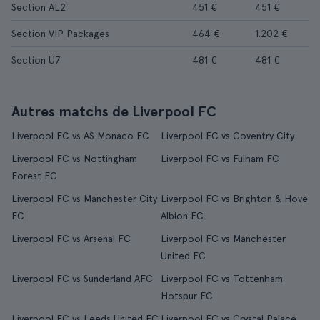
Section AL2
451 €
451 €
Section VIP Packages
464 €
1.202 €
Section U7
481 €
481 €
Autres matchs de Liverpool FC
Liverpool FC vs AS Monaco FC
Liverpool FC vs Coventry City
Liverpool FC vs Nottingham
Liverpool FC vs Fulham FC
Forest FC
Liverpool FC vs Manchester City
Liverpool FC vs Brighton & Hove
FC
Albion FC
Liverpool FC vs Arsenal FC
Liverpool FC vs Manchester
United FC
Liverpool FC vs Sunderland AFC
Liverpool FC vs Tottenham
Hotspur FC
Liverpool FC vs Leeds United FC
Liverpool FC vs Crystal Palace