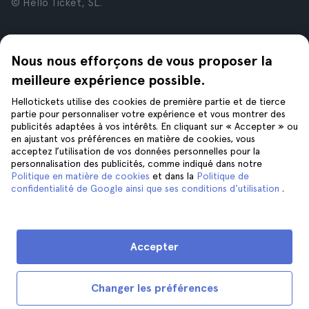
© Hello Ticket, SL.
Entreprise
Villes
Nous nous efforçons de vous proposer la
À propos de nous
New York
Offres d’emploi
Rome
meilleure expérience possible.
Affiliés
Paris
Hellotickets utilise des cookies de première partie et de tierce
Avis
Londres
partie pour personnaliser votre expérience et vous montrer des
Confidentialité
Grenade
publicités adaptées à vos intérêts. En cliquant sur « Accepter » ou
en ajustant vos préférences en matière de cookies, vous
Conditions générales
Cracovie
acceptez l’utilisation de vos données personnelles pour la
Mentions Légales
Tenerife
personnalisation des publicités, comme indiqué dans notre
Cookies
Politique en matière de cookies
et dans la
Politique de
confidentialité de Google ainsi que ses conditions d'utilisation
.
Aide
Suivez-nous sur
Aide
Accepter
Nous contacter
Changer les préférences