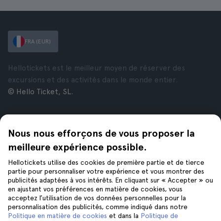
FRA (EUR)
Hellotickets est le meilleur moyen de réserver des
excursions et des activités dans le monde entier.
© Hello Ticket, SL.
Entreprise
Villes
Nous nous efforçons de vous proposer la
À propos de nous
New York
Offres d’emploi
Rome
meilleure expérience possible.
Affiliés
Paris
Hellotickets utilise des cookies de première partie et de tierce
Avis
Londres
partie pour personnaliser votre expérience et vous montrer des
Confidentialité
Grenade
publicités adaptées à vos intérêts. En cliquant sur « Accepter » ou
en ajustant vos préférences en matière de cookies, vous
Conditions générales
Cracovie
acceptez l’utilisation de vos données personnelles pour la
Mentions Légales
Tenerife
personnalisation des publicités, comme indiqué dans notre
Cookies
Politique en matière de cookies
et dans la
Politique de