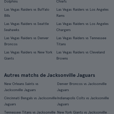
Dolphins
Chiefs
Las Vegas Raiders vs Buffalo
Las Vegas Raiders vs Los Angeles
Bills
Rams
Las Vegas Raiders vs Seattle
Las Vegas Raiders vs Los Angeles
Seahawks
Chargers
Las Vegas Raiders vs Denver
Las Vegas Raiders vs Tennessee
Broncos
Titans
Las Vegas Raiders vs New York
Las Vegas Raiders vs Cleveland
Giants
Browns
Autres matchs de Jacksonville Jaguars
New Orleans Saints vs
Denver Broncos vs Jacksonville
Jacksonville Jaguars
Jaguars
Cincinnati Bengals vs Jacksonville
Indianapolis Colts vs Jacksonville
Jaguars
Jaguars
Tennessee Titans vs Jacksonville
New York Giants vs Jacksonville