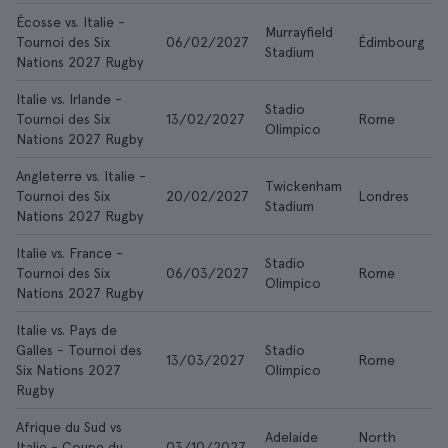
Écosse vs. Italie -
Murrayfield
Tournoi des Six
06/02/2027
Édimbourg
1
Stadium
Nations 2027 Rugby
Italie vs. Irlande -
Stadio
Tournoi des Six
13/02/2027
Rome
Olimpico
Nations 2027 Rugby
Angleterre vs. Italie -
Twickenham
Tournoi des Six
20/02/2027
Londres
1
Stadium
Nations 2027 Rugby
Italie vs. France -
Stadio
Tournoi des Six
06/03/2027
Rome
Olimpico
Nations 2027 Rugby
Italie vs. Pays de
Galles - Tournoi des
Stadio
13/03/2027
Rome
Six Nations 2027
Olimpico
Rugby
Afrique du Sud vs
Adelaide
North
Italie - Coupe du
03/10/2027
1