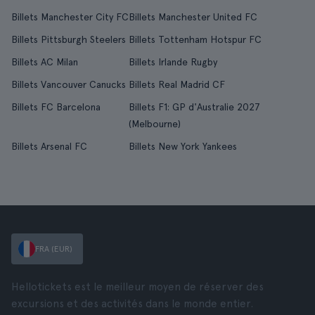
Billets Manchester City FC
Billets Manchester United FC
Billets Pittsburgh Steelers
Billets Tottenham Hotspur FC
Billets AC Milan
Billets Irlande Rugby
Billets Vancouver Canucks
Billets Real Madrid CF
Billets FC Barcelona
Billets F1: GP d'Australie 2027
(Melbourne)
Billets Arsenal FC
Billets New York Yankees
FRA (EUR)
Hellotickets est le meilleur moyen de réserver des
excursions et des activités dans le monde entier.