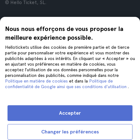
© Hello Ticket, SL.
Entreprise
Villes
Nous nous efforçons de vous proposer la
À propos de nous
New York
Offres d’emploi
Rome
meilleure expérience possible.
Affiliés
Paris
Hellotickets utilise des cookies de première partie et de tierce
Avis
Londres
partie pour personnaliser votre expérience et vous montrer des
Confidentialité
Grenade
publicités adaptées à vos intérêts. En cliquant sur « Accepter » ou
en ajustant vos préférences en matière de cookies, vous
Conditions générales
Cracovie
acceptez l’utilisation de vos données personnelles pour la
Mentions Légales
Tenerife
personnalisation des publicités, comme indiqué dans notre
Cookies
Politique en matière de cookies
et dans la
Politique de
confidentialité de Google ainsi que ses conditions d'utilisation
.
Aide
Suivez-nous sur
Aide
Accepter
Nous contacter
Changer les préférences