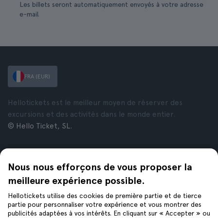
Les billets seront automatiquement envoyés à votre adresse
e-mail.
FRA (EUR)
Hellotickets est le meilleur moyen de réserver des
excursions et des activités dans le monde entier.
© Hello Ticket, SL.
Entreprise
Villes
Nous nous efforçons de vous proposer la
À propos de nous
New York
Offres d’emploi
Rome
meilleure expérience possible.
Affiliés
Paris
Hellotickets utilise des cookies de première partie et de tierce
Avis
Londres
partie pour personnaliser votre expérience et vous montrer des
Confidentialité
Grenade
publicités adaptées à vos intérêts. En cliquant sur « Accepter » ou