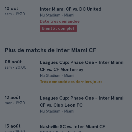
10 oct
Inter Miami CF vs. DC United
sam
•
19:30
Nu Stadium • Miami
Date très demandée
Bientôt complet
Plus de matchs de Inter Miami CF
08 août
Leagues Cup: Phase One - Inter Miami
sam
•
20:00
CF vs. CF Monterrey
Nu Stadium • Miami
Très demandé ces derniers jours
12 août
Leagues Cup: Phase One - Inter Miami
mer
•
19:30
CF vs. Club Leon FC
Nu Stadium • Miami
15 août
Nashville SC vs. Inter Miami CF
sam
•
19:30