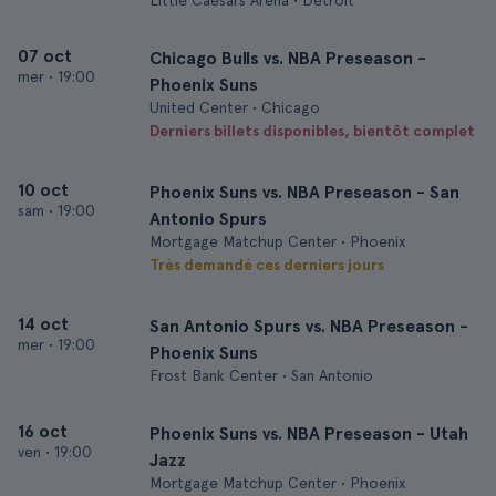
Little Caesars Arena • Detroit
07 oct
Chicago Bulls vs. NBA Preseason -
mer
•
19:00
Phoenix Suns
United Center • Chicago
Derniers billets disponibles, bientôt complet
10 oct
Phoenix Suns vs. NBA Preseason - San
sam
•
19:00
Antonio Spurs
Mortgage Matchup Center • Phoenix
Très demandé ces derniers jours
14 oct
San Antonio Spurs vs. NBA Preseason -
mer
•
19:00
Phoenix Suns
Frost Bank Center • San Antonio
16 oct
Phoenix Suns vs. NBA Preseason - Utah
ven
•
19:00
Jazz
Mortgage Matchup Center • Phoenix