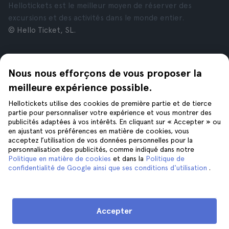
Hellotickets est le meilleur moyen de réserver des
excursions et des activités dans le monde entier.
© Hello Ticket, SL.
Entreprise
Villes
Nous nous efforçons de vous proposer la
À propos de nous
New York
Offres d’emploi
Rome
meilleure expérience possible.
Affiliés
Paris
Hellotickets utilise des cookies de première partie et de tierce
Avis
Londres
partie pour personnaliser votre expérience et vous montrer des
Confidentialité
Grenade
publicités adaptées à vos intérêts. En cliquant sur « Accepter » ou
en ajustant vos préférences en matière de cookies, vous
Conditions générales
Cracovie
acceptez l’utilisation de vos données personnelles pour la
Mentions Légales
Tenerife
personnalisation des publicités, comme indiqué dans notre
Cookies
Politique en matière de cookies
et dans la
Politique de
confidentialité de Google ainsi que ses conditions d'utilisation
.
Aide
Suivez-nous sur
Aide
Accepter
Nous contacter