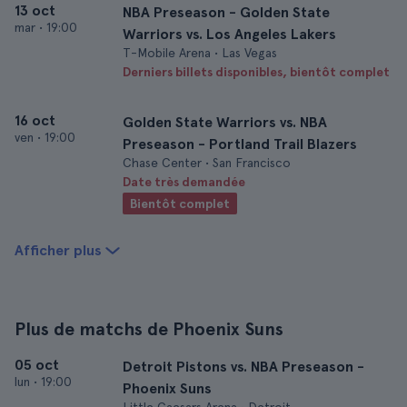
13 oct
NBA Preseason - Golden State
mar
•
19:00
Warriors vs. Los Angeles Lakers
T-Mobile Arena • Las Vegas
Derniers billets disponibles, bientôt complet
16 oct
Golden State Warriors vs. NBA
ven
•
19:00
Preseason - Portland Trail Blazers
Chase Center • San Francisco
Date très demandée
Bientôt complet
Afficher plus
Plus de matchs de Phoenix Suns
05 oct
Detroit Pistons vs. NBA Preseason -
lun
•
19:00
Phoenix Suns