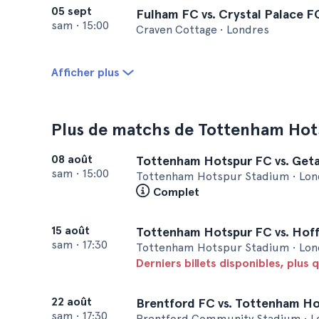
05 sept
Fulham FC vs. Crystal Palace F
sam
•
15:00
Craven Cottage • Londres
Afficher plus
Plus de matchs de Tottenham Hot
08 août
Tottenham Hotspur FC vs. Get
sam
•
15:00
Tottenham Hotspur Stadium • Lon
Complet
15 août
Tottenham Hotspur FC vs. Hof
sam
•
17:30
Tottenham Hotspur Stadium • Lon
Derniers billets disponibles, plus q
22 août
Brentford FC vs. Tottenham H
sam
•
17:30
Brentford Community Stadium • L