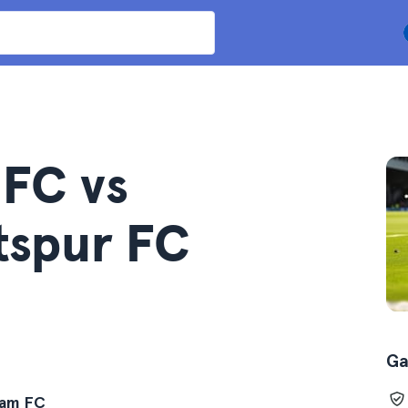
 FC vs
tspur FC
Ga
ham FC