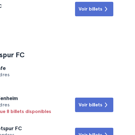
C
Voir billets
spur FC
afe
dres
fenheim
dres
Voir billets
ue 8 billets disponibles
otspur FC
ondres
Voir billets