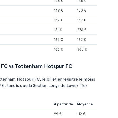
146 €
146 €
149 €
150 €
159 €
159 €
161 €
276 €
162 €
162 €
163 €
365 €
m FC vs Tottenham Hotspur FC
tenham Hotspur FC, le billet enregistré le moins
9 €, tandis que la Section Longside Lower Tier
À partir de
Moyenne
99 €
112 €