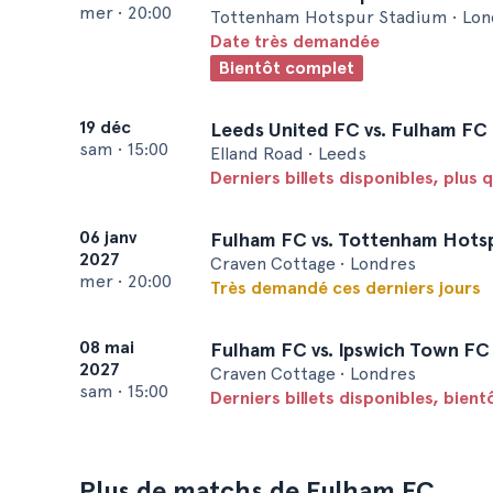
mer
•
20:00
Tottenham Hotspur Stadium • Lon
Date très demandée
Bientôt complet
19 déc
Leeds United FC vs. Fulham FC
sam
•
15:00
Elland Road • Leeds
Derniers billets disponibles, plus 
06 janv
Fulham FC vs. Tottenham Hots
2027
Craven Cottage • Londres
mer
•
20:00
Très demandé ces derniers jours
08 mai
Fulham FC vs. Ipswich Town FC
2027
Craven Cottage • Londres
sam
•
15:00
Derniers billets disponibles, bien
Plus de matchs de Fulham FC