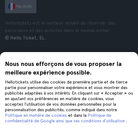
FRA (EUR)
Hellotickets est le meilleur moyen de réserver des
excursions et des activités dans le monde entier.
© Hello Ticket, SL.
Entreprise
Villes
Nous nous efforçons de vous proposer la
À propos de nous
New York
Offres d’emploi
Rome
meilleure expérience possible.
Affiliés
Paris
Hellotickets utilise des cookies de première partie et de tierce
Avis
Londres
partie pour personnaliser votre expérience et vous montrer des
Confidentialité
Grenade
publicités adaptées à vos intérêts. En cliquant sur « Accepter » ou
en ajustant vos préférences en matière de cookies, vous
Conditions générales
Cracovie
acceptez l’utilisation de vos données personnelles pour la
Mentions Légales
Tenerife
personnalisation des publicités, comme indiqué dans notre
Cookies
Politique en matière de cookies
et dans la
Politique de
confidentialité de Google ainsi que ses conditions d'utilisation
.
Aide
Suivez-nous sur