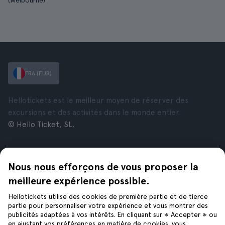
(Melbourne)
FRA (EUR)
Hellotickets est le meilleur moyen de réserver des
excursions et des activités dans le monde entier.
© Hello Ticket, SL.
Entreprise
Villes
Nous nous efforçons de vous proposer la
À propos de nous
New York
Offres d’emploi
Rome
meilleure expérience possible.
Affiliés
Paris
Hellotickets utilise des cookies de première partie et de tierce
Avis
Londres
partie pour personnaliser votre expérience et vous montrer des
Confidentialité
Grenade
publicités adaptées à vos intérêts. En cliquant sur « Accepter » ou
en ajustant vos préférences en matière de cookies, vous