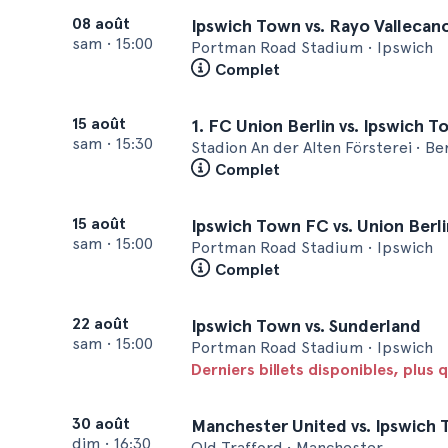
08 août
Ipswich Town vs. Rayo Vallecan
sam
•
15:00
Portman Road Stadium • Ipswich
Complet
15 août
1. FC Union Berlin vs. Ipswich 
sam
•
15:30
Stadion An der Alten Försterei • Ber
Complet
15 août
Ipswich Town FC vs. Union Berli
sam
•
15:00
Portman Road Stadium • Ipswich
Complet
22 août
Ipswich Town vs. Sunderland
sam
•
15:00
Portman Road Stadium • Ipswich
Derniers billets disponibles, plus 
30 août
Manchester United vs. Ipswich
dim
•
16:30
Old Trafford • Manchester