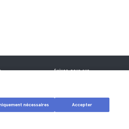
e
Suivez-nous sur
e
s contacter
niquement nécessaires
Accepter