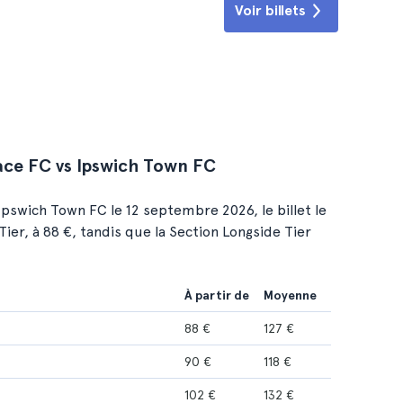
Voir billets
ace FC vs Ipswich Town FC
Ipswich Town FC le 12 septembre 2026, le billet le
er, à 88 €, tandis que la Section Longside Tier
À partir de
Moyenne
88 €
127 €
90 €
118 €
102 €
132 €