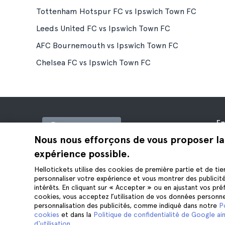
Tottenham Hotspur FC vs Ipswich Town FC
Leeds United FC vs Ipswich Town FC
AFC Bournemouth vs Ipswich Town FC
Chelsea FC vs Ipswich Town FC
En
France (EUR)
À 
Nous nous efforçons de vous proposer la
Of
expérience possible.
Hellotickets est le meilleur moyen de
Af
réserver des excursions et des activités
Hellotickets utilise des cookies de première partie et de tie
Av
personnaliser votre expérience et vous montrer des publicit
dans le monde entier.
Co
intérêts. En cliquant sur « Accepter » ou en ajustant vos pr
© Hello Ticket, SL.
cookies, vous acceptez l’utilisation de vos données personne
Co
personnalisation des publicités, comme indiqué dans notre
P
Me
cookies
et dans la
Politique de confidentialité de Google ain
Co
d'utilisation
.