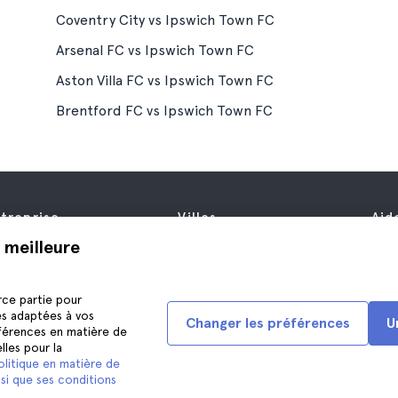
Coventry City vs Ipswich Town FC
Arsenal FC vs Ipswich Town FC
Aston Villa FC vs Ipswich Town FC
Brentford FC vs Ipswich Town FC
treprise
Villes
Aid
propos de nous
New York
Aid
 meilleure
fres d’emploi
Rome
Nou
filiés
Paris
rce partie pour
is
Londres
és adaptées à vos
Changer les préférences
U
nfidentialité
Grenade
éférences en matière de
lles pour la
nditions générales
Cracovie
olitique en matière de
ntions Légales
Tenerife
si que ses conditions
okies