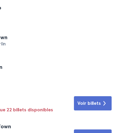
o
Town
lin
n
Voir billets
que 22 billets disponibles
 Town