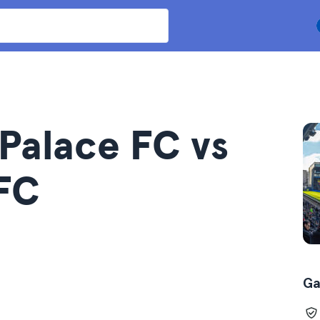
 Palace FC vs
FC
Ga