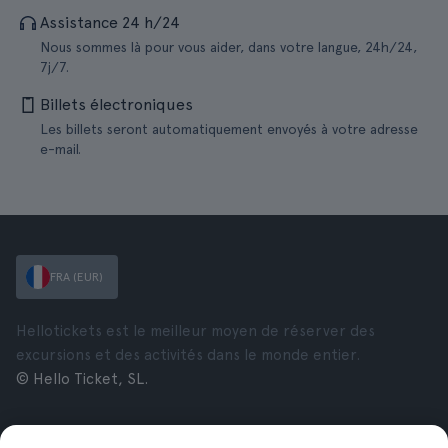
Assistance 24 h/24
Nous sommes là pour vous aider, dans votre langue, 24h/24,
7j/7.
Billets électroniques
Les billets seront automatiquement envoyés à votre adresse
e-mail.
FRA (EUR)
Hellotickets est le meilleur moyen de réserver des
excursions et des activités dans le monde entier.
© Hello Ticket, SL.
Entreprise
Villes