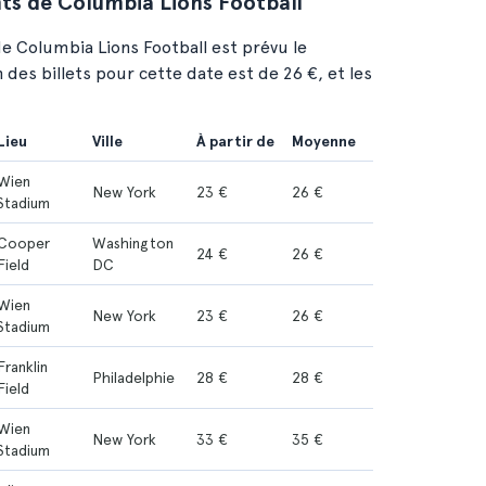
nts de Columbia Lions Football
e Columbia Lions Football est prévu le
des billets pour cette date est de 26 €, et les
Lieu
Ville
À partir de
Moyenne
Wien
New York
23 €
26 €
Stadium
Cooper
Washington
24 €
26 €
Field
DC
Wien
New York
23 €
26 €
Stadium
Franklin
Philadelphie
28 €
28 €
Field
Wien
New York
33 €
35 €
Stadium