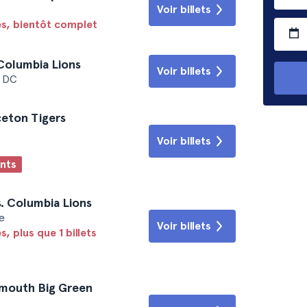
Voir billets
les, bientôt complet
Columbia Lions
Voir billets
n DC
ceton Tigers
Voir billets
ants
. Columbia Lions
ie
Voir billets
s, plus que 1 billets
tmouth Big Green