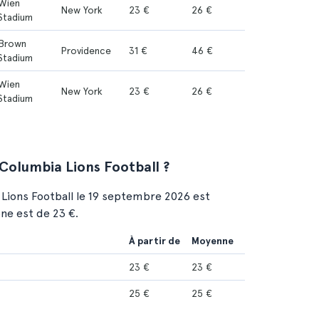
Wien
New York
23 €
26 €
Stadium
Brown
Providence
31 €
46 €
Stadium
Wien
New York
23 €
26 €
Stadium
 Columbia Lions Football ?
 Lions Football le 19 septembre 2026 est
one est de 23 €.
À partir de
Moyenne
23 €
23 €
25 €
25 €