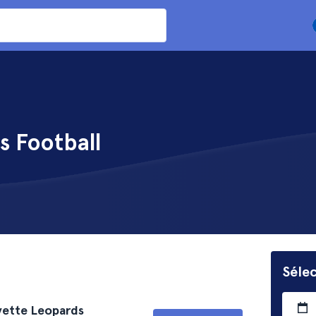
s Football
Séle
ayette Leopards