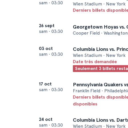
sam
•
03:30
Wien Stadium • New York
Derniers billets disponib
26 sept
Georgetown Hoyas vs. 
sam
•
03:30
Cooper Field • Washingto
03 oct
Columbia Lions vs. Prin
sam
•
03:30
Wien Stadium • New York
Date très demandée
Seulement 3 billets rest
17 oct
Pennsylvania Quakers vs
sam
•
03:30
Franklin Field • Philadelph
Derniers billets disponible
disponibles
24 oct
Columbia Lions vs. Dar
sam
•
03:30
Wien Stadium • New York