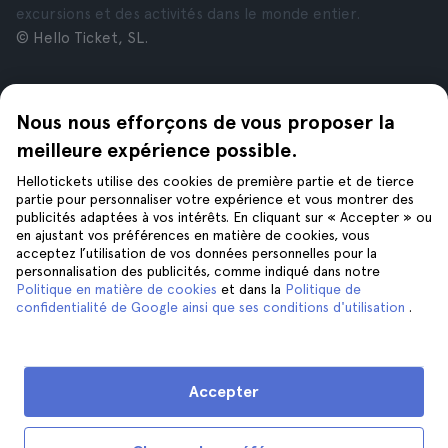
excursions et des activités dans le monde entier.
© Hello Ticket, SL.
Entreprise
Villes
Nous nous efforçons de vous proposer la
À propos de nous
New York
Offres d’emploi
Rome
meilleure expérience possible.
Affiliés
Paris
Hellotickets utilise des cookies de première partie et de tierce
Avis
Londres
partie pour personnaliser votre expérience et vous montrer des
Confidentialité
Grenade
publicités adaptées à vos intérêts. En cliquant sur « Accepter » ou
en ajustant vos préférences en matière de cookies, vous
Conditions générales
Cracovie
acceptez l’utilisation de vos données personnelles pour la
Mentions Légales
Tenerife
personnalisation des publicités, comme indiqué dans notre
Cookies
Politique en matière de cookies
et dans la
Politique de
confidentialité de Google ainsi que ses conditions d'utilisation
.
Aide
Suivez-nous sur
Aide
Accepter
Nous contacter