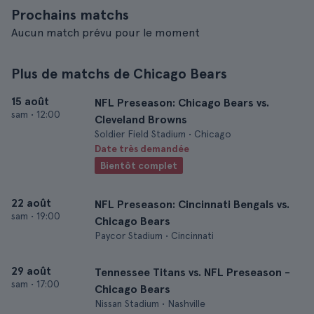
Prochains matchs
Aucun match prévu pour le moment
Plus de matchs de Chicago Bears
15 août
NFL Preseason: Chicago Bears vs.
sam
•
12:00
Cleveland Browns
Soldier Field Stadium • Chicago
Date très demandée
Bientôt complet
22 août
NFL Preseason: Cincinnati Bengals vs.
sam
•
19:00
Chicago Bears
Paycor Stadium • Cincinnati
29 août
Tennessee Titans vs. NFL Preseason -
sam
•
17:00
Chicago Bears
Nissan Stadium • Nashville