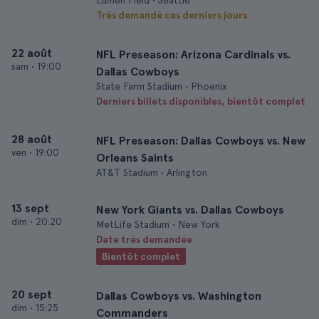
Lumen Field • Seattle
Très demandé ces derniers jours
22 août
NFL Preseason: Arizona Cardinals vs.
sam
•
19:00
Dallas Cowboys
State Farm Stadium • Phoenix
Derniers billets disponibles, bientôt complet
28 août
NFL Preseason: Dallas Cowboys vs. New
ven
•
19:00
Orleans Saints
AT&T Stadium • Arlington
13 sept
New York Giants vs. Dallas Cowboys
dim
•
20:20
MetLife Stadium • New York
Date très demandée
Bientôt complet
20 sept
Dallas Cowboys vs. Washington
dim
•
15:25
Commanders