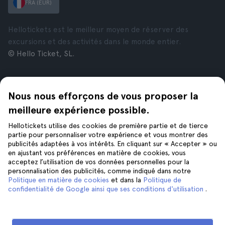
FRA (EUR)
Hellotickets est le meilleur moyen de réserver des
excursions et des activités dans le monde entier.
© Hello Ticket, SL.
Entreprise
Villes
Nous nous efforçons de vous proposer la
À propos de nous
New York
Offres d’emploi
Rome
meilleure expérience possible.
Affiliés
Paris
Hellotickets utilise des cookies de première partie et de tierce
Avis
Londres
partie pour personnaliser votre expérience et vous montrer des
Confidentialité
Grenade
publicités adaptées à vos intérêts. En cliquant sur « Accepter » ou
en ajustant vos préférences en matière de cookies, vous
Conditions générales
Cracovie
acceptez l’utilisation de vos données personnelles pour la
Mentions Légales
Tenerife
personnalisation des publicités, comme indiqué dans notre
Cookies
Politique en matière de cookies
et dans la
Politique de
confidentialité de Google ainsi que ses conditions d'utilisation
.
Aide
Suivez-nous sur
Aide