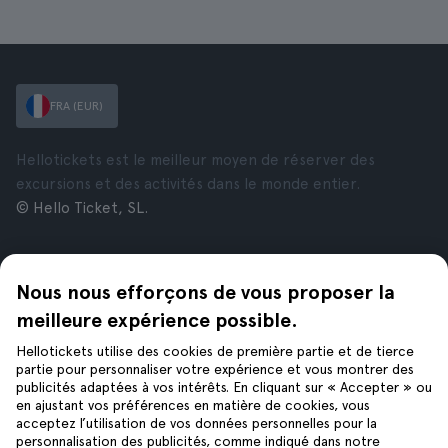
FRA (EUR)
Hellotickets est le meilleur moyen de réserver des
excursions et des activités dans le monde entier.
© Hello Ticket, SL.
Entreprise
Villes
Nous nous efforçons de vous proposer la
À propos de nous
New York
Offres d’emploi
Rome
meilleure expérience possible.
Affiliés
Paris
Hellotickets utilise des cookies de première partie et de tierce
Avis
Londres
partie pour personnaliser votre expérience et vous montrer des
Confidentialité
Grenade
publicités adaptées à vos intérêts. En cliquant sur « Accepter » ou
en ajustant vos préférences en matière de cookies, vous
Conditions générales
Cracovie
acceptez l’utilisation de vos données personnelles pour la
Mentions Légales
Tenerife
personnalisation des publicités, comme indiqué dans notre