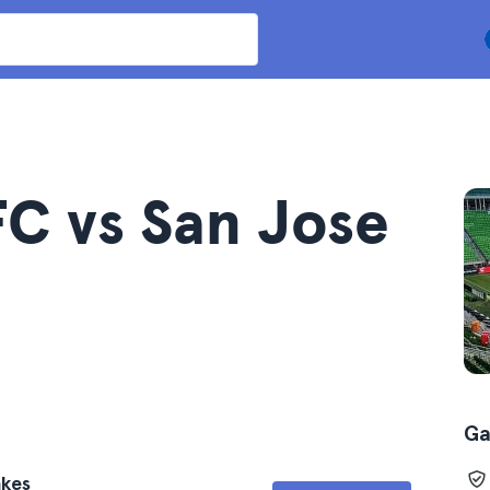
 FC vs San Jose
Ga
akes