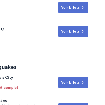
Voir billets
 FC
Voir billets
quakes
is City
Voir billets
tôt complet
akes