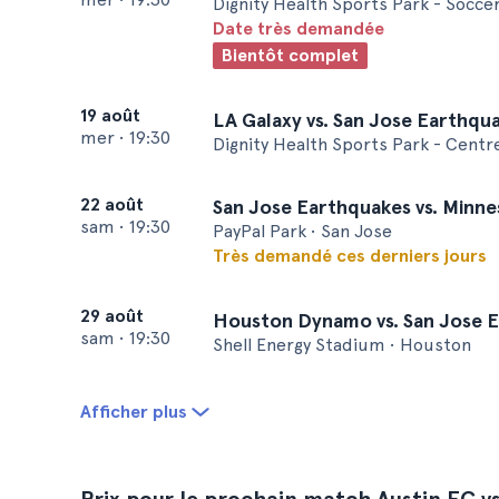
Dignity Health Sports Park - Socce
Date très demandée
Bientôt complet
19 août
LA Galaxy vs. San Jose Earthqu
mer
•
19:30
Dignity Health Sports Park - Centr
22 août
San Jose Earthquakes vs. Minne
sam
•
19:30
PayPal Park • San Jose
Très demandé ces derniers jours
29 août
Houston Dynamo vs. San Jose 
sam
•
19:30
Shell Energy Stadium • Houston
Afficher plus