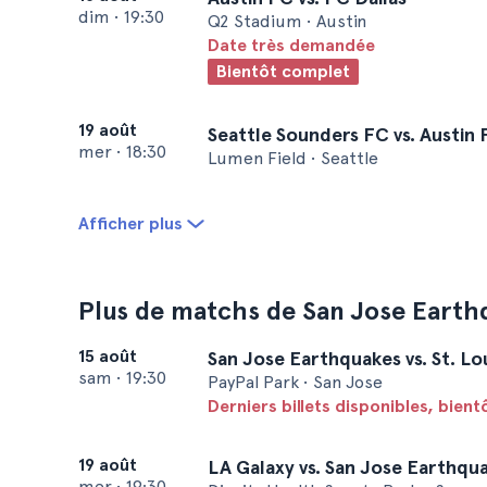
dim
•
19:30
Q2 Stadium • Austin
Date très demandée
Bientôt complet
19 août
Seattle Sounders FC vs. Austin
mer
•
18:30
Lumen Field • Seattle
Afficher plus
Plus de matchs de San Jose Earth
15 août
San Jose Earthquakes vs. St. Lou
sam
•
19:30
PayPal Park • San Jose
Derniers billets disponibles, bien
19 août
LA Galaxy vs. San Jose Earthqu
mer
•
19:30