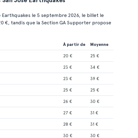
s San Jose Earthquakes
 Earthquakes le 5 septembre 2026, le billet le
20 €, tandis que la Section GA Supporter propose
À partir de
Moyenne
20 €
25 €
23 €
34 €
23 €
39 €
25 €
25 €
26 €
30 €
27 €
31 €
28 €
31 €
30 €
30 €