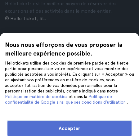
Hellotickets est le meilleur moyen de réserver des
excursions et des activités dans le monde entier.
© Hello Ticket, SL.
Entreprise
Villes
Nous nous efforçons de vous proposer la
À propos de nous
New York
Offres d’emploi
Rome
meilleure expérience possible.
Affiliés
Paris
Hellotickets utilise des cookies de première partie et de tierce
Avis
Londres
partie pour personnaliser votre expérience et vous montrer des
Confidentialité
Grenade
publicités adaptées à vos intérêts. En cliquant sur « Accepter » ou
en ajustant vos préférences en matière de cookies, vous
Conditions générales
Cracovie
acceptez l’utilisation de vos données personnelles pour la
Mentions Légales
Tenerife
personnalisation des publicités, comme indiqué dans notre
Cookies
Politique en matière de cookies
et dans la
Politique de
confidentialité de Google ainsi que ses conditions d'utilisation
.
Aide
Suivez-nous sur
Aide
Accepter
Nous contacter