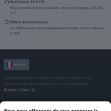
Assistance 24 h/24
Nous sommes là pour vous aider, dans votre langue, 24h/24,
7j/7.
Billets électroniques
Les billets seront automatiquement envoyés à votre adresse
e-mail.
FRA (EUR)
Hellotickets est le meilleur moyen de réserver des
excursions et des activités dans le monde entier.
© Hello Ticket, SL.
Entreprise
Villes
Nous nous efforçons de vous proposer la
À propos de nous
New York